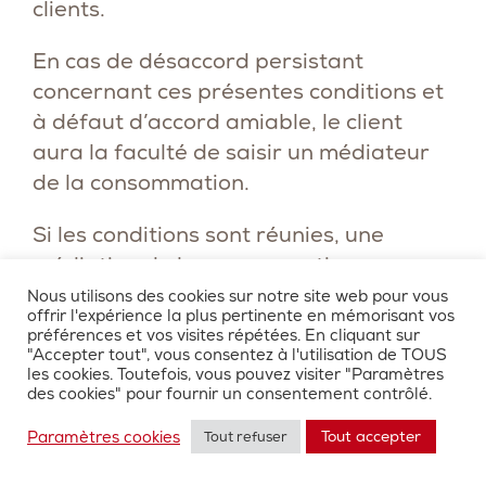
clients.
En cas de désaccord persistant
concernant ces présentes conditions et
à défaut d’accord amiable, le client
aura la faculté de saisir un médiateur
de la consommation.
Si les conditions sont réunies, une
médiation de la consommation se
déroulera selon un processus précis et
Nous utilisons des cookies sur notre site web pour vous
offrir l'expérience la plus pertinente en mémorisant vos
selon les textes en vigueur.
préférences et vos visites répétées. En cliquant sur
"Accepter tout", vous consentez à l'utilisation de TOUS
les cookies. Toutefois, vous pouvez visiter "Paramètres
Les coordonnées des médiateurs sont
des cookies" pour fournir un consentement contrôlé.
disponibles sur
https://www.economie.gouv.fr/mediation-
Paramètres cookies
Tout accepter
Tout refuser
conso/liste-des-mediateurs-