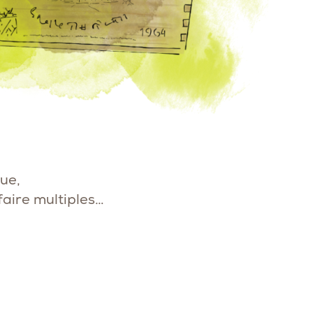
que,
faire multiples…