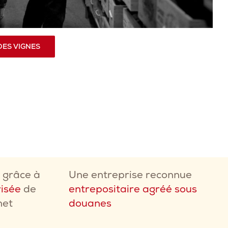
DES VIGNES
e grâce à
Une entreprise reconnue
risée
de
entrepositaire agréé sous
net
douanes