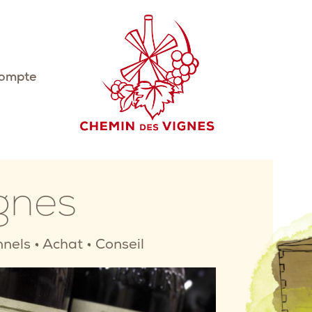
ompte
gnes
nnels
•
Achat
•
Conseil