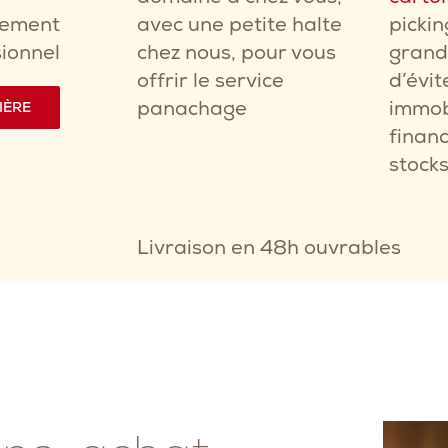
avec une petite halte
pickin
pement
chez nous, pour vous
grand
sionnel
offrir le service
d’évit
panachage
immob
IÈRE
financ
stocks
Livraison en 48h ouvrables