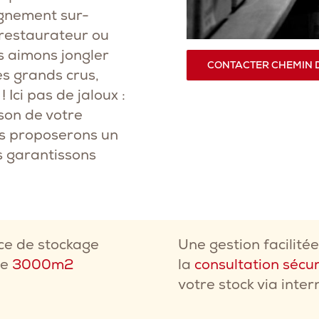
gnement sur-
 restaurateur ou
s aimons jongler
CONTACTER CHEMIN 
es grands crus,
Ici pas de jaloux :
ison de votre
ous proposerons un
s garantissons
ce de stockage
Une gestion facilité
de
3000m2
la
consultation sécu
votre stock via inter