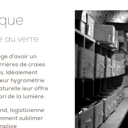
ique
ne au verre
ège d’avoir un
rrières de craies
is. Idéalement
leur hygrométrie
turelle leur offre
ri de la lumière.
nd, logisticienne
omment sublimer
emploie