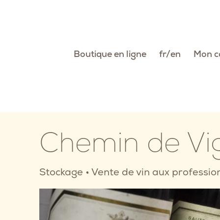
Passer
au
contenu
Boutique en ligne
fr
en
Mon c
Chemin de Vi
Stockage
•
Vente de vin aux professio