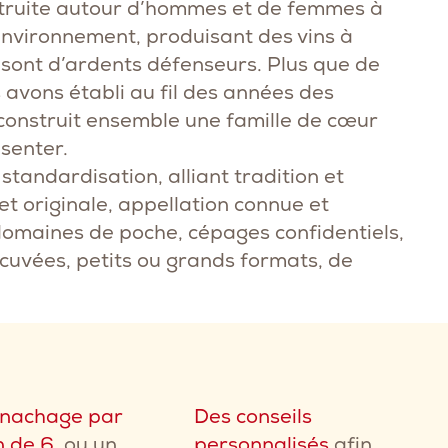
nstruite autour d’hommes et de femmes à
 environnement, produisant des vins à
ls sont d’ardents défenseurs. Plus que de
 avons établi au fil des années des
t construit ensemble une famille de cœur
senter.
 standardisation, alliant tradition et
 originale, appellation connue et
omaines de poche, cépages confidentiels,
cuvées, petits ou grands formats, de
nachage par
Des conseils
n de 6
, ou un
personnalisés
afin