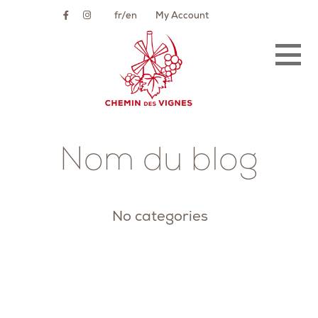
Skip
fr
en
My Account
to
content
Nom du blog
No categories