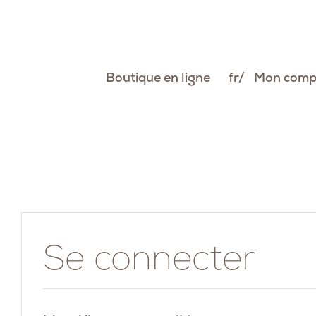
Passer
au
contenu
Boutique en ligne
fr
Mon comp
Se connecter