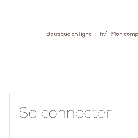
Passer
au
contenu
Boutique en ligne
fr
Mon comp
Se connecter