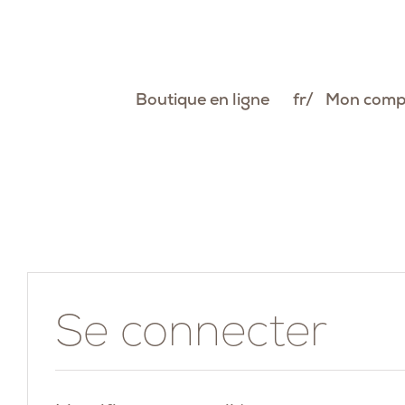
Passer
au
contenu
Boutique en ligne
fr
Mon comp
Se connecter