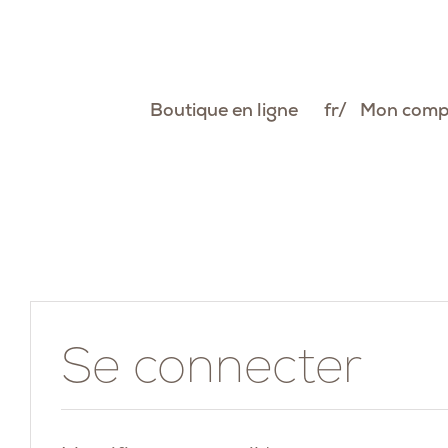
Passer
au
contenu
Boutique en ligne
fr
Mon comp
Se connecter