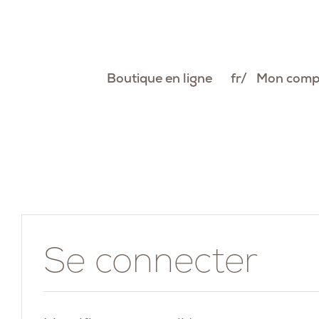
Passer
au
contenu
Boutique en ligne
fr
Mon comp
Se connecter