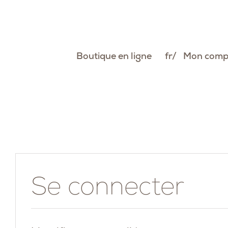
Passer
au
contenu
Boutique en ligne
fr
Mon comp
Se connecter