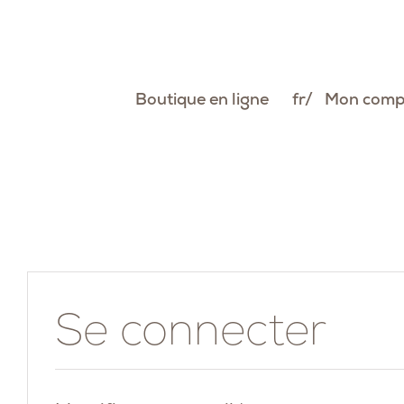
Passer
au
contenu
Boutique en ligne
fr
Mon comp
Se connecter