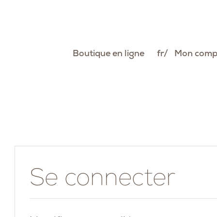
Passer
au
contenu
Boutique en ligne
fr
Mon comp
Se connecter